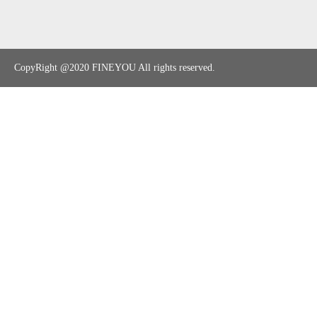
CopyRight @2020
FINEYOU
All rights reserved.